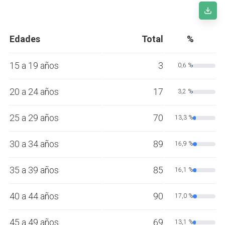
Edades
Total
%
15 a 19 años
3
0,6 %
20 a 24 años
17
3,2 %
25 a 29 años
70
13,3 %
30 a 34 años
89
16,9 %
35 a 39 años
85
16,1 %
40 a 44 años
90
17,0 %
45 a 49 años
69
13,1 %