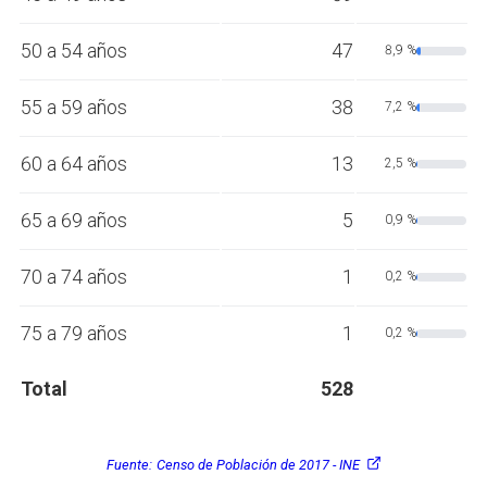
50 a 54 años
47
8,9 %
55 a 59 años
38
7,2 %
60 a 64 años
13
2,5 %
65 a 69 años
5
0,9 %
70 a 74 años
1
0,2 %
75 a 79 años
1
0,2 %
Total
528
Fuente:
Censo de Población de 2017 - INE