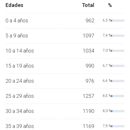
Edades
Total
%
0 a 4 años
962
6,5 %
5 a 9 años
1097
7,4 %
10 a 14 años
1034
7,0 %
15 a 19 años
990
6,7 %
20 a 24 años
976
6,6 %
25 a 29 años
1257
8,5 %
30 a 34 años
1190
8,0 %
35 a 39 años
1169
7,9 %