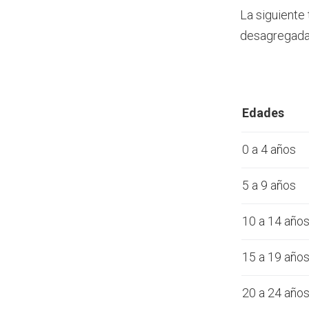
La siguiente
desagregada 
Edades
0 a 4 años
5 a 9 años
10 a 14 año
15 a 19 año
20 a 24 año