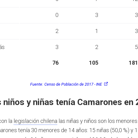
s
0
3
3
s
2
1
3
ás
3
2
5
76
105
181
Fuente:
Censo de Población de 2017 - INE
 niños y niñas tenía Camarones en
con la
legislación chilena
las niñas y niños son los menores
rones tenía 30 menores de 14 años: 15 niñas (50,0 %) y 1