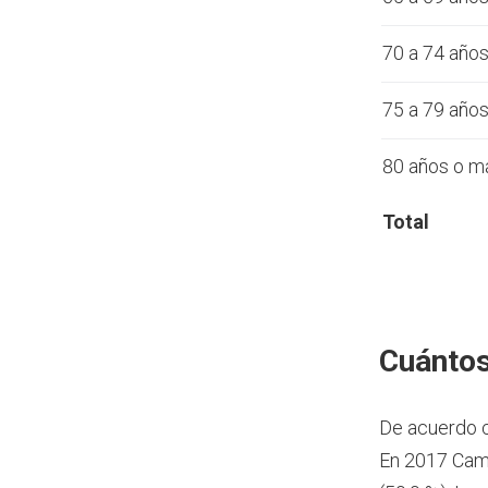
70 a 74 año
75 a 79 año
80 años o m
Total
Cuántos
De acuerdo 
En 2017 Cama