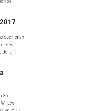
ión de
 2017
as que tienen
mujeres
% de la
ía
a 35
 %). Los
es en 2017.