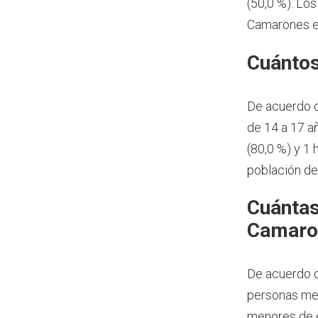
(50,0 %). Lo
Camarones e
Cuántos
De acuerdo 
de 14 a 17 a
(80,0 %) y 1
población d
Cuántas
Camaro
De acuerdo c
personas men
menores de e