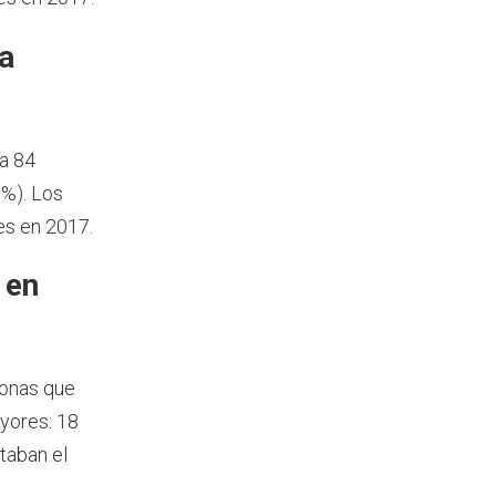
a
a 84
 %). Los
es en 2017.
 en
sonas que
yores: 18
taban el