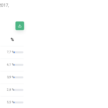
2017,
%
7,7 %
6,1 %
3,9 %
2,8 %
5,5 %