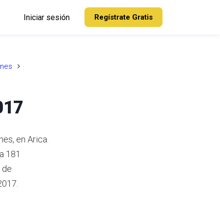
Iniciar sesión
Regístrate Gratis
nes
017
es, en Arica.
a 181
 de
2017.