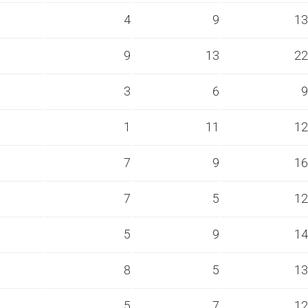
s
4
9
13
s
9
13
22
s
3
6
9
s
1
11
12
s
7
9
16
s
7
5
12
s
5
9
14
s
8
5
13
s
5
7
12