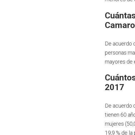
Cuántas
Camaro
De acuerdo c
personas may
mayores de e
Cuántos
2017
De acuerdo 
tienen 60 añ
mujeres (50,
19,9 % de la