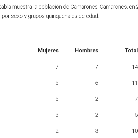
 tabla muestra la población de Camarones, Camarones, en 
por sexo y grupos quinquenales de edad.
Mujeres
Hombres
Total
7
7
14
5
6
11
s
5
2
7
s
3
2
5
s
2
8
10