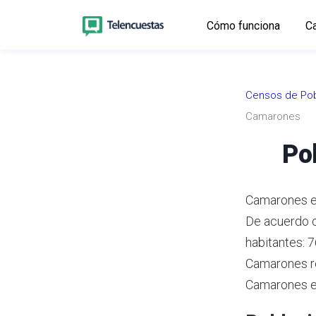
Cómo funciona
Ca
Censos de Pob
Camarones
Po
Camarones es
De acuerdo 
habitantes: 
Camarones re
Camarones es