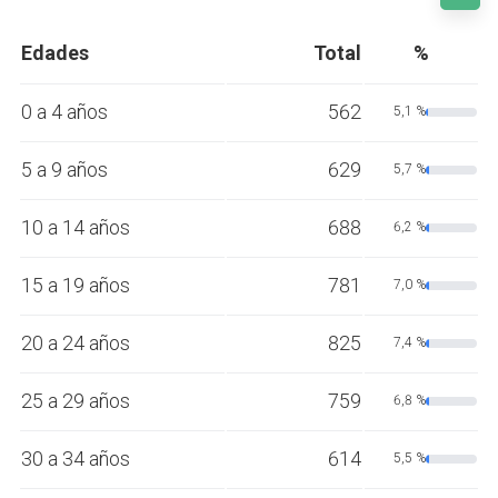
Edades
Total
%
0 a 4 años
562
5,1 %
5 a 9 años
629
5,7 %
10 a 14 años
688
6,2 %
15 a 19 años
781
7,0 %
20 a 24 años
825
7,4 %
25 a 29 años
759
6,8 %
30 a 34 años
614
5,5 %