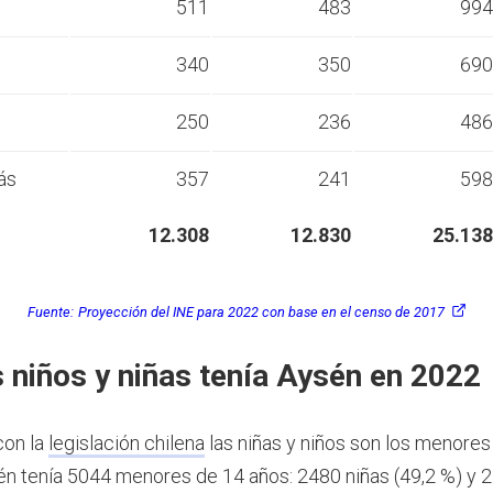
s
511
483
994
s
340
350
690
s
250
236
486
ás
357
241
598
12.308
12.830
25.138
Fuente:
Proyección del INE para 2022 con base en el censo de 2017
 niños y niñas tenía Aysén en 2022
con la
legislación chilena
las niñas y niños son los menores
n tenía 5044 menores de 14 años: 2480 niñas (49,2 %) y 