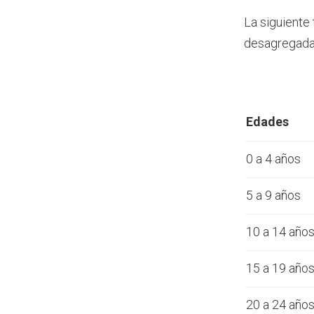
La siguiente
desagregada 
Edades
0 a 4 años
5 a 9 años
10 a 14 año
15 a 19 año
20 a 24 año