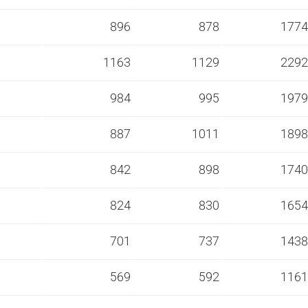
s
896
878
1774
s
1163
1129
2292
s
984
995
1979
s
887
1011
1898
s
842
898
1740
s
824
830
1654
s
701
737
1438
s
569
592
1161