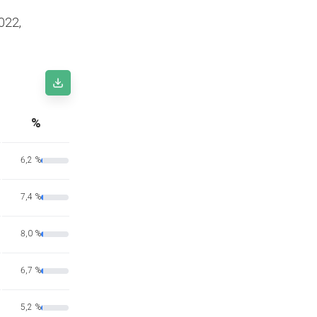
022,
%
6,2 %
7,4 %
8,0 %
6,7 %
5,2 %