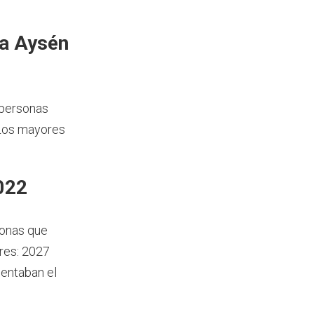
ía Aysén
 personas
 Los mayores
022
sonas que
res: 2027
sentaban el