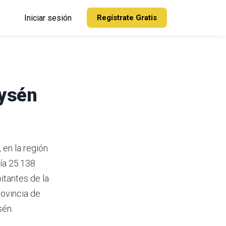
Iniciar sesión
Regístrate Gratis
Aysén
en la región
ía 25.138
itantes de la
rovincia de
sén.