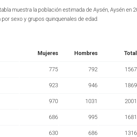
 tabla muestra la población estimada de Aysén, Aysén en 2
por sexo y grupos quinquenales de edad.
Mujeres
Hombres
Total
775
792
1567
923
946
1869
s
970
1031
2001
s
686
995
1681
s
630
686
1316