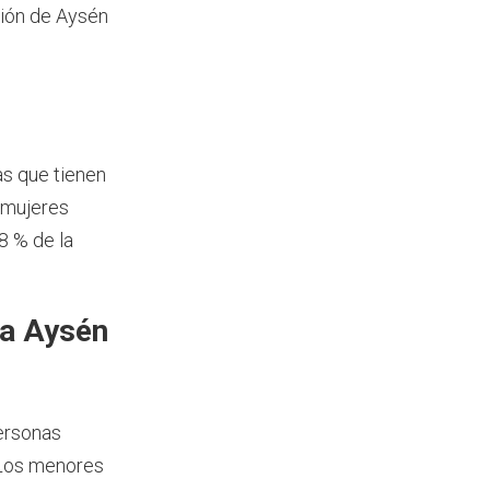
ción de Aysén
as que tienen
 mujeres
8 % de la
ía Aysén
ersonas
 Los menores