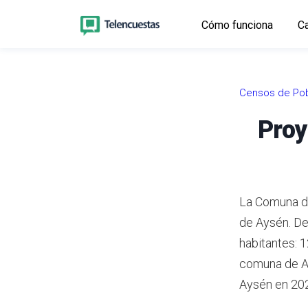
Cómo funciona
Ca
Censos de Pob
Proy
La Comuna de
de Aysén.
De
habitantes: 
comuna de Ay
Aysén en 20