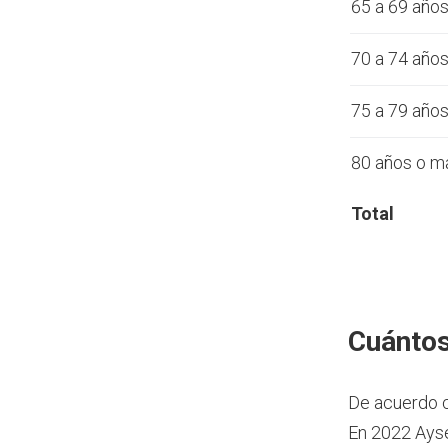
65 a 69 año
70 a 74 año
75 a 79 año
80 años o m
Total
Cuántos
De acuerdo 
En 2022 Aysé