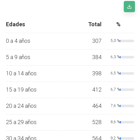
Edades
Total
%
0 a 4 años
307
5,0 %
5 a 9 años
384
6,3 %
10 a 14 años
398
6,5 %
15 a 19 años
412
6,7 %
20 a 24 años
464
7,6 %
25 a 29 años
528
8,6 %
30 a 34 años
564
9,2 %