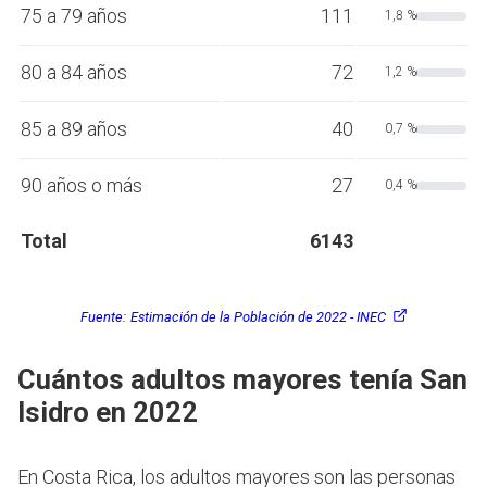
75 a 79 años
111
1,8 %
80 a 84 años
72
1,2 %
85 a 89 años
40
0,7 %
90 años o más
27
0,4 %
Total
6143
Fuente:
Estimación de la Población de 2022 - INEC
Cuántos adultos mayores tenía San
Isidro en 2022
En Costa Rica, los adultos mayores son las personas