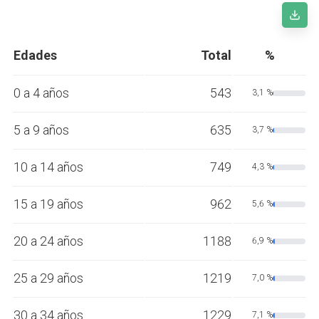
Edades
Total
%
0 a 4 años
543
3,1 %
5 a 9 años
635
3,7 %
10 a 14 años
749
4,3 %
15 a 19 años
962
5,6 %
20 a 24 años
1188
6,9 %
25 a 29 años
1219
7,0 %
30 a 34 años
1229
7,1 %