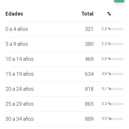
Edades
Total
%
0 a 4 años
321
2,0 %
5 a 9 años
380
2,3 %
10 a 14 años
469
2,9 %
15 a 19 años
634
3,9 %
20 a 24 años
818
5,1 %
25 a 29 años
865
5,3 %
30 a 34 años
889
5,5 %