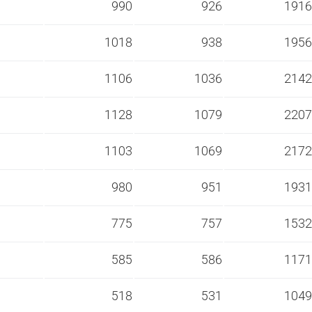
s
990
926
1916
s
1018
938
1956
s
1106
1036
2142
s
1128
1079
2207
s
1103
1069
2172
s
980
951
1931
s
775
757
1532
s
585
586
1171
s
518
531
1049