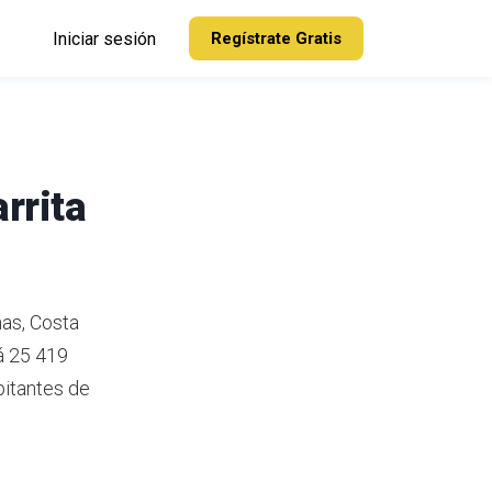
Iniciar sesión
Regístrate Gratis
rrita
nas, Costa
á 25 419
itantes de