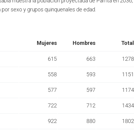
 tabla muestra la población proyectada de Parrita en 2036,
por sexo y grupos quinquenales de edad.
Mujeres
Hombres
Total
615
663
1278
558
593
1151
s
577
597
1174
s
722
712
1434
s
922
880
1802