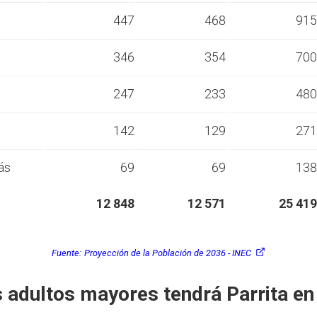
s
447
468
915
s
346
354
700
s
247
233
480
s
142
129
271
ás
69
69
138
12 848
12 571
25 419
Fuente:
Proyección de la Población de 2036 - INEC
 adultos mayores tendrá Parrita e