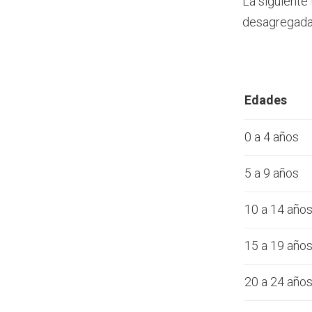
La siguiente
desagregada 
Edades
0 a 4 años
5 a 9 años
10 a 14 año
15 a 19 año
20 a 24 año