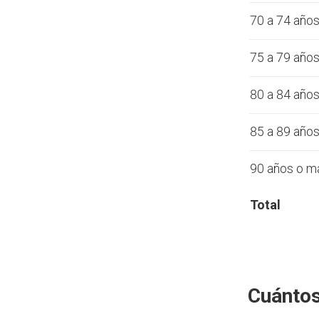
70 a 74 año
75 a 79 año
80 a 84 año
85 a 89 año
90 años o m
Total
Cuántos