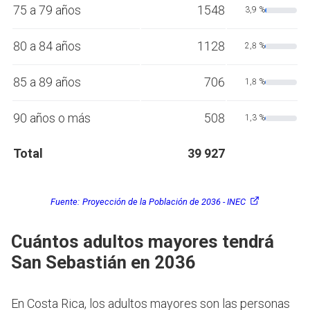
75 a 79 años
1548
3,9 %
80 a 84 años
1128
2,8 %
85 a 89 años
706
1,8 %
90 años o más
508
1,3 %
Total
39 927
Fuente:
Proyección de la Población de 2036 - INEC
Cuántos adultos mayores tendrá
San Sebastián en 2036
En Costa Rica, los adultos mayores son las personas