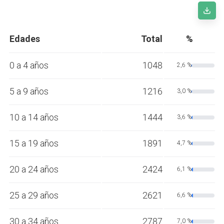
Edades
Total
%
0 a 4 años
1048
2,6 %
5 a 9 años
1216
3,0 %
10 a 14 años
1444
3,6 %
15 a 19 años
1891
4,7 %
20 a 24 años
2424
6,1 %
25 a 29 años
2621
6,6 %
30 a 34 años
2787
7,0 %