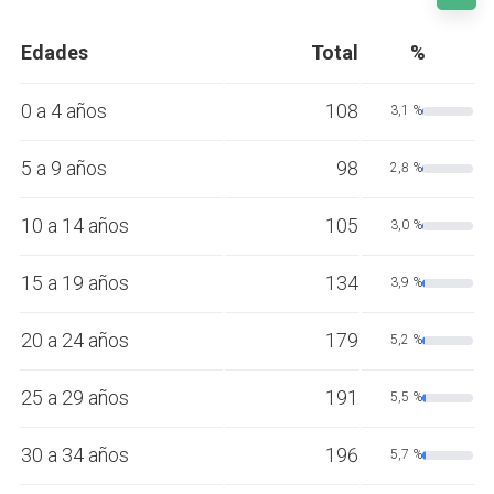
Edades
Total
%
0 a 4 años
108
3,1 %
5 a 9 años
98
2,8 %
10 a 14 años
105
3,0 %
15 a 19 años
134
3,9 %
20 a 24 años
179
5,2 %
25 a 29 años
191
5,5 %
30 a 34 años
196
5,7 %