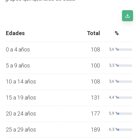
Edades
Total
%
0 a 4 años
108
3,6 %
5 a 9 años
100
3,3 %
10 a 14 años
108
3,6 %
15 a 19 años
131
4,4 %
20 a 24 años
177
5,9 %
25 a 29 años
189
6,3 %