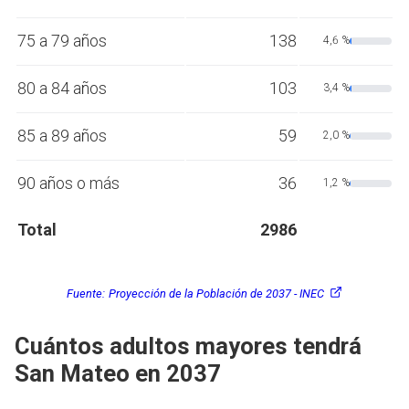
75 a 79 años
138
4,6 %
80 a 84 años
103
3,4 %
85 a 89 años
59
2,0 %
90 años o más
36
1,2 %
Total
2986
Fuente:
Proyección de la Población de 2037 - INEC
Cuántos adultos mayores tendrá
San Mateo en 2037