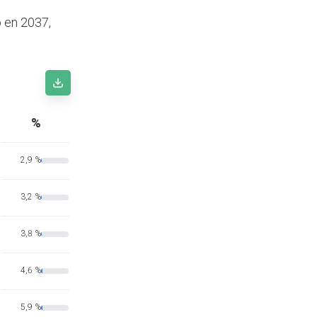
o en 2037,
%
2,9 %
3,2 %
3,8 %
4,6 %
5,9 %