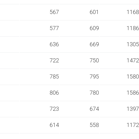
s
567
601
1168
s
577
609
1186
s
636
669
1305
s
722
750
1472
s
785
795
1580
s
806
780
1586
s
723
674
1397
s
614
558
1172