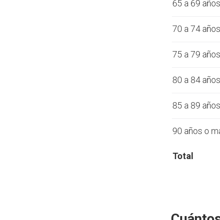
65 a 69 año
70 a 74 año
75 a 79 año
80 a 84 año
85 a 89 año
90 años o m
Total
Cuántos