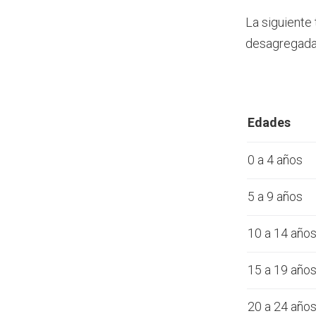
La siguiente
desagregada 
Edades
0 a 4 años
5 a 9 años
10 a 14 año
15 a 19 año
20 a 24 año