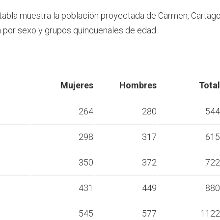
 tabla muestra la población proyectada de Carmen, Cartag
por sexo y grupos quinquenales de edad.
Mujeres
Hombres
Total
264
280
544
298
317
615
s
350
372
722
s
431
449
880
s
545
577
1122