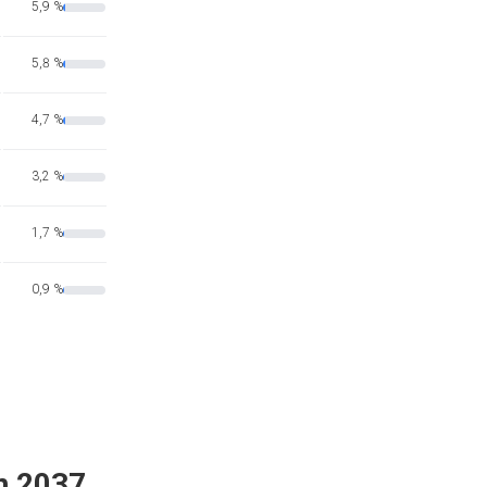
5,9 %
5,8 %
4,7 %
3,2 %
1,7 %
0,9 %
n 2037