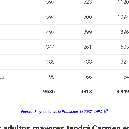
s
597
523
1120
s
594
500
1094
s
497
399
896
s
344
261
605
s
188
133
321
ás
98
66
164
9636
9313
18 949
Fuente:
Proyección de la Población de 2037 - INEC
 adultos mayores tendrá Carmen e