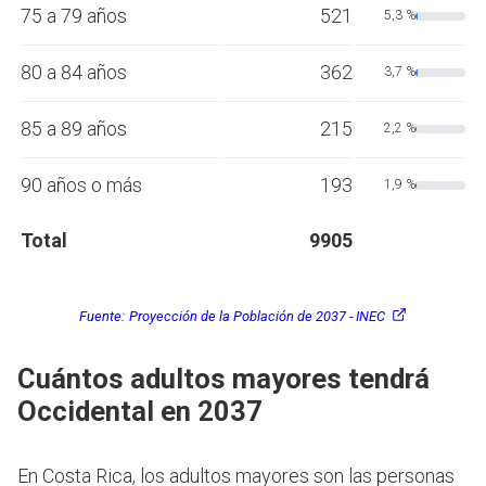
75 a 79 años
521
5,3 %
80 a 84 años
362
3,7 %
85 a 89 años
215
2,2 %
90 años o más
193
1,9 %
Total
9905
Fuente:
Proyección de la Población de 2037 - INEC
Cuántos adultos mayores tendrá
Occidental en 2037
En Costa Rica, los adultos mayores son las personas