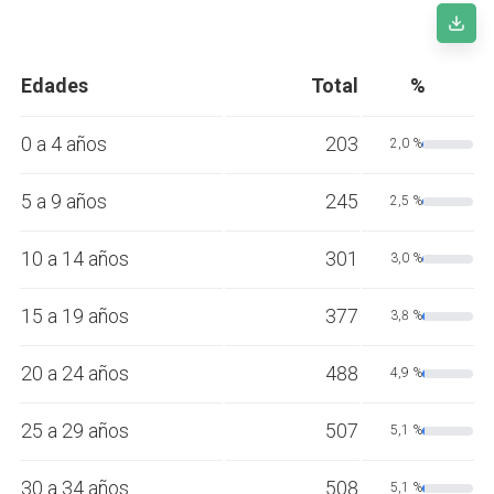
Edades
Total
%
0 a 4 años
203
2,0 %
5 a 9 años
245
2,5 %
10 a 14 años
301
3,0 %
15 a 19 años
377
3,8 %
20 a 24 años
488
4,9 %
25 a 29 años
507
5,1 %
30 a 34 años
508
5,1 %