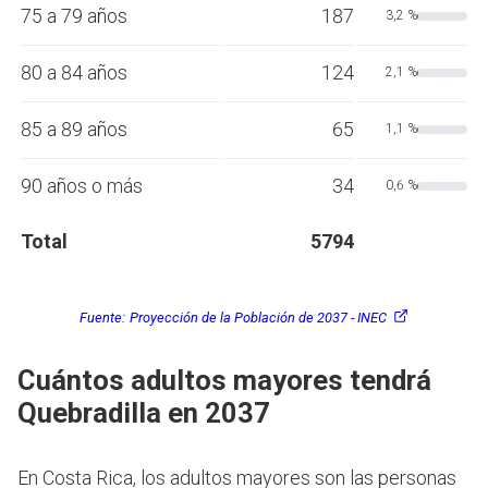
75 a 79 años
187
3,2 %
80 a 84 años
124
2,1 %
85 a 89 años
65
1,1 %
90 años o más
34
0,6 %
Total
5794
Fuente:
Proyección de la Población de 2037 - INEC
Cuántos adultos mayores tendrá
Quebradilla en 2037
En Costa Rica, los adultos mayores son las personas