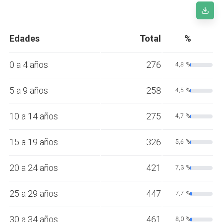
Edades
Total
%
0 a 4 años
276
4,8 %
5 a 9 años
258
4,5 %
10 a 14 años
275
4,7 %
15 a 19 años
326
5,6 %
20 a 24 años
421
7,3 %
25 a 29 años
447
7,7 %
30 a 34 años
461
8,0 %