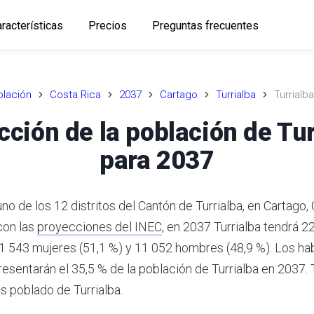
racterísticas
Precios
Preguntas frecuentes
lación
Costa Rica
2037
Cartago
Turrialba
Turrialba
cción de la población de Tur
para 2037
uno de los 12 distritos del Cantón de Turrialba, en Cartago,
con las
proyecciones del INEC
,
en 2037 Turrialba tendrá 2
11 543 mujeres (51,1 %) y 11 052 hombres (48,9 %).
Los hab
resentarán el 35,5 % de la población de Turrialba en 2037.
T
ás poblado de Turrialba.