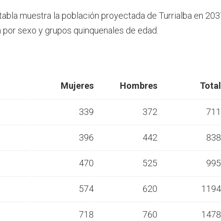
 tabla muestra la población proyectada de Turrialba en 203
por sexo y grupos quinquenales de edad.
Mujeres
Hombres
Total
339
372
711
396
442
838
s
470
525
995
s
574
620
1194
s
718
760
1478