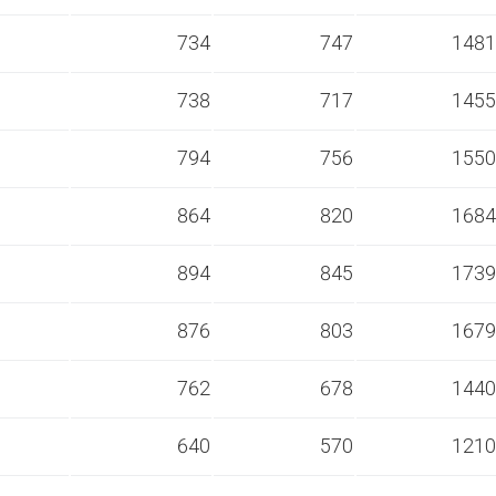
s
734
747
1481
s
738
717
1455
s
794
756
1550
s
864
820
1684
s
894
845
1739
s
876
803
1679
s
762
678
1440
s
640
570
1210