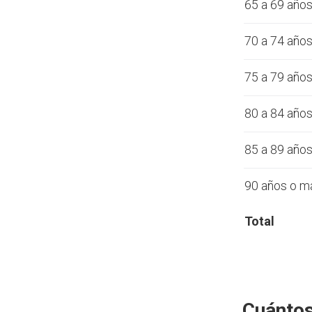
65 a 69 año
70 a 74 año
75 a 79 año
80 a 84 año
85 a 89 año
90 años o m
Total
Cuántos