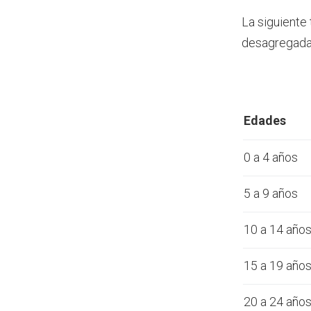
La siguiente
desagregada 
Edades
0 a 4 años
5 a 9 años
10 a 14 año
15 a 19 año
20 a 24 año