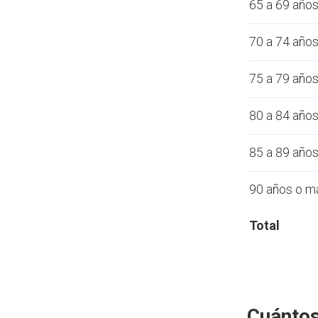
65 a 69 año
70 a 74 año
75 a 79 año
80 a 84 año
85 a 89 año
90 años o m
Total
Cuántos