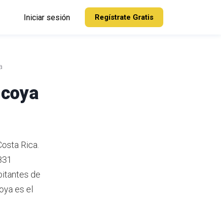
Iniciar sesión
Regístrate Gratis
a
icoya
Costa Rica.
831
itantes de
oya es el