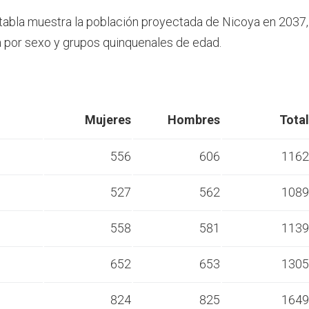
 tabla muestra la población proyectada de Nicoya en 2037,
por sexo y grupos quinquenales de edad.
Mujeres
Hombres
Total
556
606
1162
527
562
1089
s
558
581
1139
s
652
653
1305
s
824
825
1649