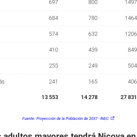
s
697
800
1497
s
684
780
1464
s
574
632
1206
s
410
439
849
s
255
249
504
ás
241
165
406
13 553
14 278
27 831
Fuente:
Proyección de la Población de 2037 - INEC
 adultos mayores tendrá Nicoya en