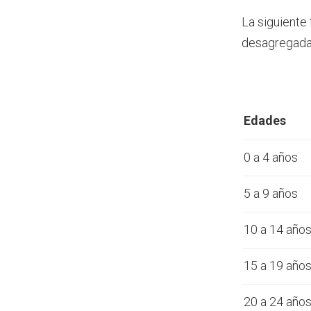
La siguiente
desagregada 
Edades
0 a 4 años
5 a 9 años
10 a 14 año
15 a 19 año
20 a 24 año