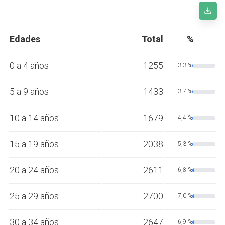
Edades
Total
%
0 a 4 años
1255
3,3 %
5 a 9 años
1433
3,7 %
10 a 14 años
1679
4,4 %
15 a 19 años
2038
5,3 %
20 a 24 años
2611
6,8 %
25 a 29 años
2700
7,0 %
30 a 34 años
2647
6,9 %