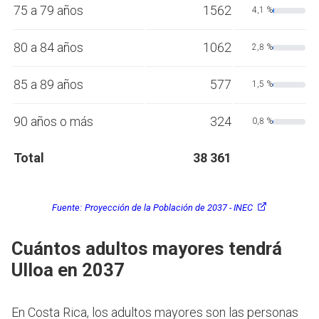
75 a 79 años
1562
4,1 %
80 a 84 años
1062
2,8 %
85 a 89 años
577
1,5 %
90 años o más
324
0,8 %
Total
38 361
Fuente:
Proyección de la Población de 2037 - INEC
Cuántos adultos mayores tendrá
Ulloa en 2037
En Costa Rica, los adultos mayores son las personas