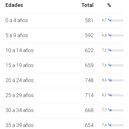
Edades
Total
%
0 a 4 años
581
6,7 %
5 a 9 años
592
6,8 %
10 a 14 años
622
7,2 %
15 a 19 años
659
7,6 %
20 a 24 años
748
8,6 %
25 a 29 años
714
8,2 %
30 a 34 años
668
7,7 %
35 a 39 años
654
7,6 %