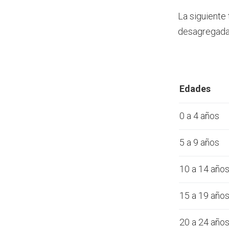
La siguiente
desagregada 
Edades
0 a 4 años
5 a 9 años
10 a 14 año
15 a 19 año
20 a 24 año