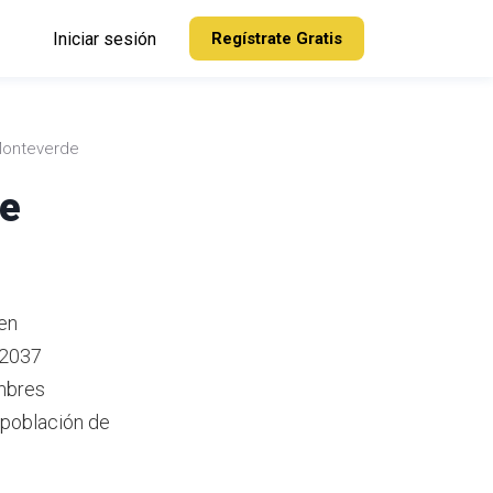
Iniciar sesión
Regístrate Gratis
onteverde
de
en
 2037
mbres
 población de