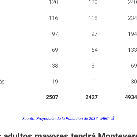
s
120
120
240
s
116
118
234
s
97
97
194
s
69
64
133
s
38
31
69
ás
19
11
30
2507
2427
4934
Fuente:
Proyección de la Población de 2037 - INEC
 adultos mayores tendrá Montever