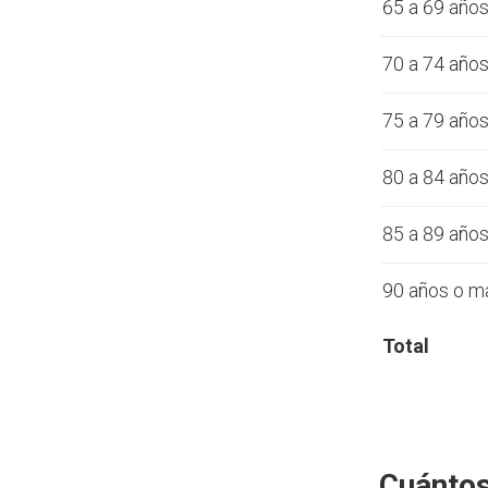
65 a 69 año
70 a 74 año
75 a 79 año
80 a 84 año
85 a 89 año
90 años o m
Total
Cuántos