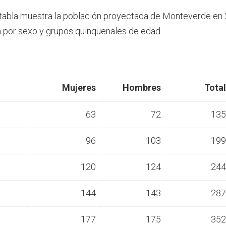
 tabla muestra la población proyectada de Monteverde en 
por sexo y grupos quinquenales de edad.
Mujeres
Hombres
Total
63
72
135
96
103
199
s
120
124
244
s
144
143
287
s
177
175
352