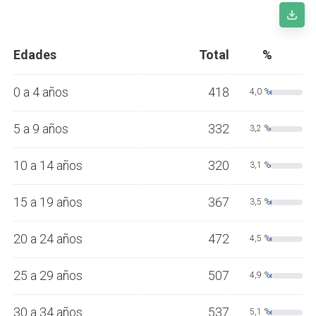
Edades
Total
%
0 a 4 años
418
4,0 %
5 a 9 años
332
3,2 %
10 a 14 años
320
3,1 %
15 a 19 años
367
3,5 %
20 a 24 años
472
4,5 %
25 a 29 años
507
4,9 %
30 a 34 años
537
5,1 %