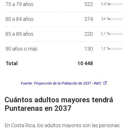
75 a 79 años
522
5,0 %
80 a 84 años
374
3,6 %
85 a 89 años
220
2,1 %
90 años o más
130
1,2 %
Total
10 448
Fuente:
Proyección de la Población de 2037 - INEC
Cuántos adultos mayores tendrá
Puntarenas en 2037
En Costa Rica, los adultos mayores son las personas