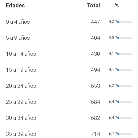
Edades
Total
%
0 a 4 años
447
4,2 %
5 a 9 años
404
3,8 %
10 a 14 años
430
4,1 %
15 a 19 años
494
4,7 %
20 a 24 años
653
6,2 %
25 a 29 años
684
6,4 %
30 a 34 años
682
6,4 %
35 a 39 años
714
6,7 %