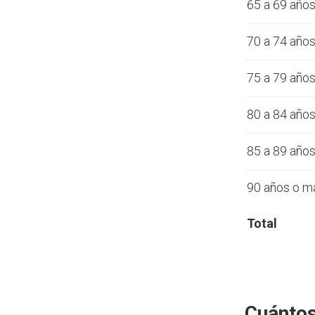
65 a 69 año
70 a 74 año
75 a 79 año
80 a 84 año
85 a 89 año
90 años o m
Total
Cuántos