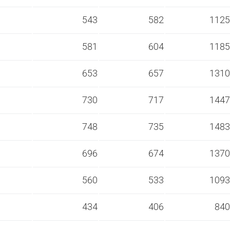
s
543
582
1125
s
581
604
1185
s
653
657
1310
s
730
717
1447
s
748
735
1483
s
696
674
1370
s
560
533
1093
s
434
406
840