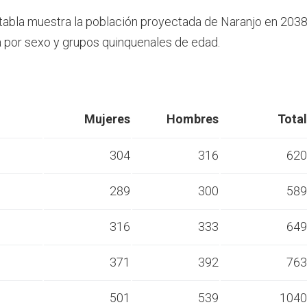
 tabla muestra la población proyectada de Naranjo en 2038
por sexo y grupos quinquenales de edad.
Mujeres
Hombres
Total
304
316
620
289
300
589
s
316
333
649
s
371
392
763
s
501
539
1040