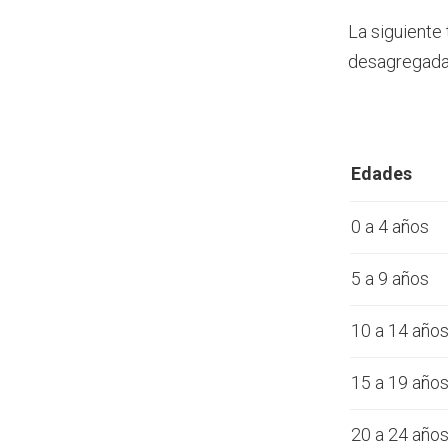
La siguiente
desagregada 
Edades
0 a 4 años
5 a 9 años
10 a 14 año
15 a 19 año
20 a 24 año