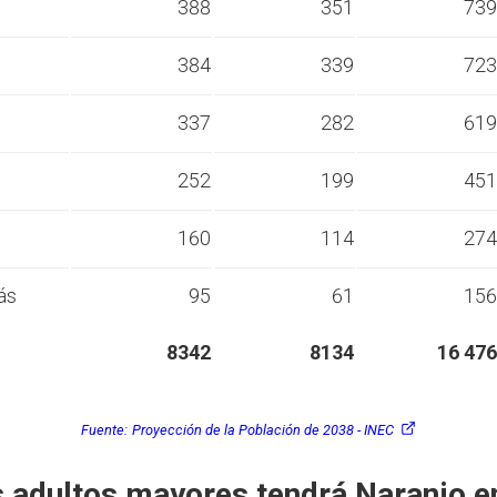
s
388
351
739
s
384
339
723
s
337
282
619
s
252
199
451
s
160
114
274
ás
95
61
156
8342
8134
16 476
Fuente:
Proyección de la Población de 2038 - INEC
 adultos mayores tendrá Naranjo e