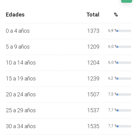
Edades
Total
%
0 a 4 años
1373
6,9 %
5 a 9 años
1209
6,0 %
10 a 14 años
1204
6,0 %
15 a 19 años
1239
6,2 %
20 a 24 años
1507
7,5 %
25 a 29 años
1537
7,7 %
30 a 34 años
1535
7,7 %