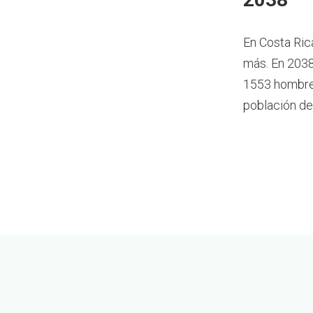
En Costa Ric
más.
En 2038
1553 hombres
población de