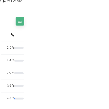
tago en 2038,
%
2,0 %
2,4 %
2,9 %
3,6 %
4,8 %