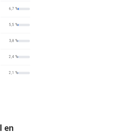
6,7 %
5,5 %
3,8 %
2,4 %
2,1 %
l en