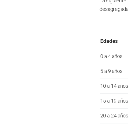
La siguiente
desagregada 
Edades
0 a 4 años
5 a 9 años
10 a 14 año
15 a 19 año
20 a 24 año