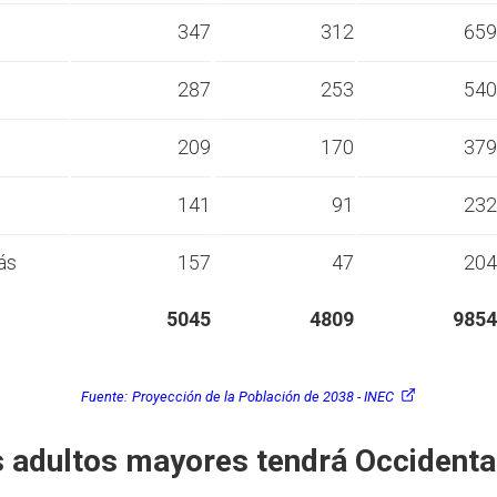
s
347
312
659
s
287
253
540
s
209
170
379
s
141
91
232
ás
157
47
204
5045
4809
9854
Fuente:
Proyección de la Población de 2038 - INEC
 adultos mayores tendrá Occidenta