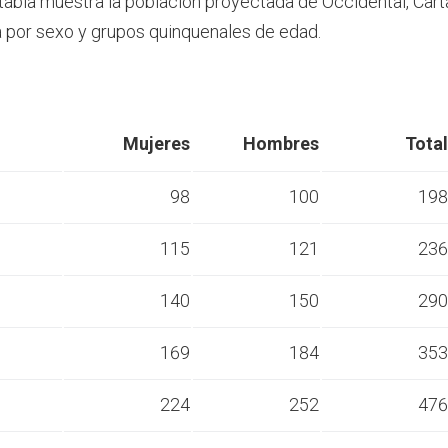
 tabla muestra la población proyectada de Occidental, Car
por sexo y grupos quinquenales de edad.
Mujeres
Hombres
Total
98
100
198
115
121
236
s
140
150
290
s
169
184
353
s
224
252
476