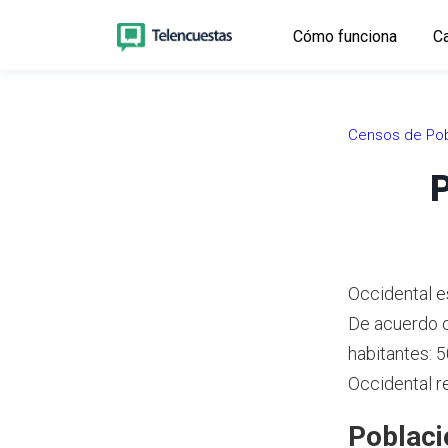
Cómo funciona
Ca
Censos de Pob
P
Occidental es
De acuerdo 
habitantes: 
Occidental r
Poblaci