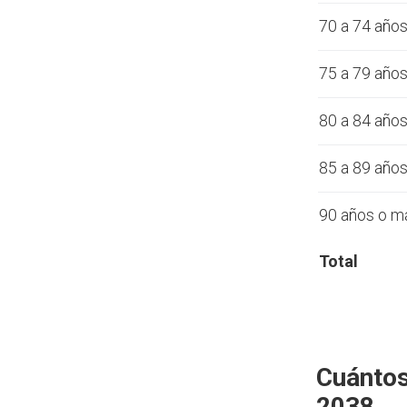
70 a 74 año
75 a 79 año
80 a 84 año
85 a 89 año
90 años o m
Total
Cuántos
2038