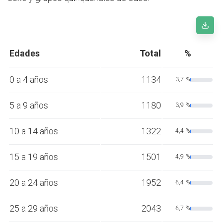
Edades
Total
%
0 a 4 años
1134
3,7 %
5 a 9 años
1180
3,9 %
10 a 14 años
1322
4,4 %
15 a 19 años
1501
4,9 %
20 a 24 años
1952
6,4 %
25 a 29 años
2043
6,7 %