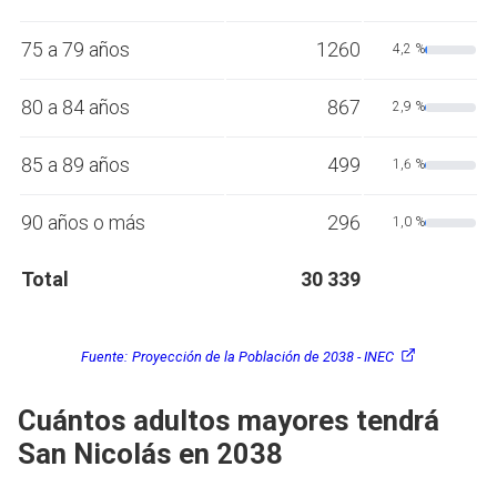
75 a 79 años
1260
4,2 %
80 a 84 años
867
2,9 %
85 a 89 años
499
1,6 %
90 años o más
296
1,0 %
Total
30 339
Fuente:
Proyección de la Población de 2038 - INEC
Cuántos adultos mayores tendrá
San Nicolás en 2038