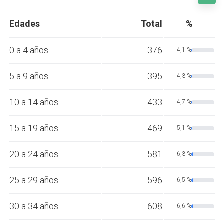
Edades
Total
%
0 a 4 años
376
4,1 %
5 a 9 años
395
4,3 %
10 a 14 años
433
4,7 %
15 a 19 años
469
5,1 %
20 a 24 años
581
6,3 %
25 a 29 años
596
6,5 %
30 a 34 años
608
6,6 %