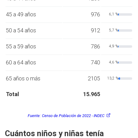
45 a 49 años
976
6,1 %
50 a 54 años
912
5,7 %
55 a 59 años
786
4,9 %
60 a 64 años
740
4,6 %
65 años o más
2105
13,2 %
Total
15.965
Fuente:
Censo de Población de 2022 - INDEC
Cuántos niños y niñas tenía