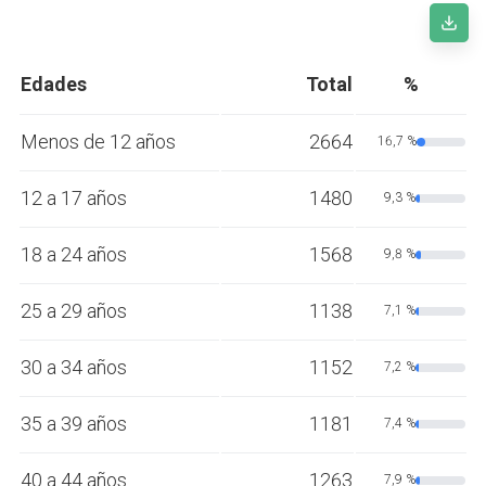
Edades
Total
%
Menos de 12 años
2664
16,7 %
12 a 17 años
1480
9,3 %
18 a 24 años
1568
9,8 %
25 a 29 años
1138
7,1 %
30 a 34 años
1152
7,2 %
35 a 39 años
1181
7,4 %
40 a 44 años
1263
7,9 %