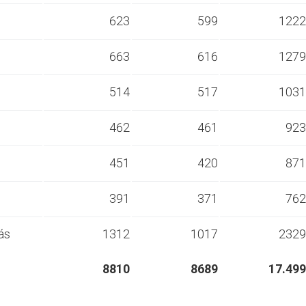
s
623
599
1222
s
663
616
1279
s
514
517
1031
s
462
461
923
s
451
420
871
s
391
371
762
ás
1312
1017
2329
8810
8689
17.499