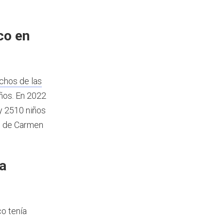
co en
chos de las
años.
En 2022
y 2510 niños
al de Carmen
a
o tenía