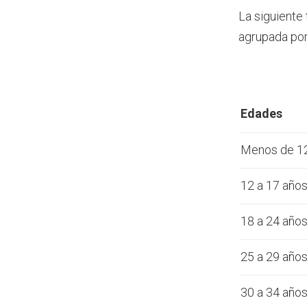
La siguiente
agrupada por
Edades
Menos de 1
12 a 17 año
18 a 24 año
25 a 29 año
30 a 34 año