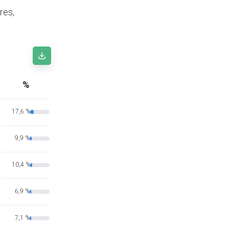
res,
%
17,6 %
9,9 %
10,4 %
6,9 %
7,1 %