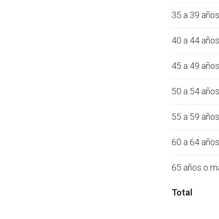
35 a 39 año
40 a 44 año
45 a 49 año
50 a 54 año
55 a 59 año
60 a 64 año
65 años o m
Total