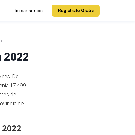
Iniciar sesión
Regístrate Gratis
o
n 2022
ires. De
enía 17.499
ntes de
rovincia de
n 2022