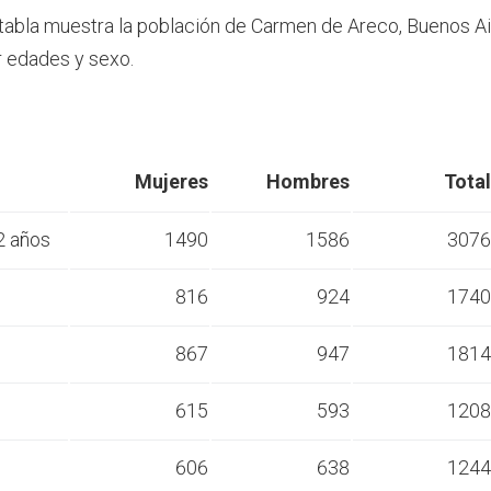
 tabla muestra la población de Carmen de Areco, Buenos Ai
 edades y sexo.
Mujeres
Hombres
Total
2 años
1490
1586
3076
s
816
924
1740
s
867
947
1814
s
615
593
1208
s
606
638
1244