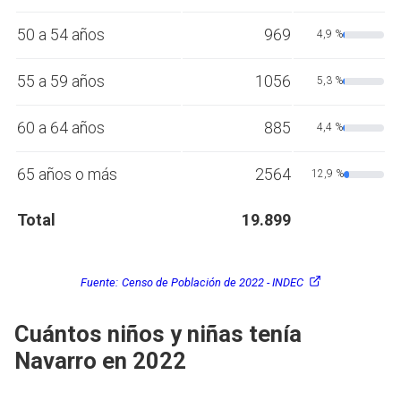
50 a 54 años
969
4,9 %
55 a 59 años
1056
5,3 %
60 a 64 años
885
4,4 %
65 años o más
2564
12,9 %
Total
19.899
Fuente:
Censo de Población de 2022 - INDEC
Cuántos niños y niñas tenía
Navarro en 2022