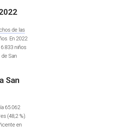
 2022
chos de las
años.
En 2022
16.833 niños
l de San
a San
ía 65.062
es (48,2 %).
Vicente en