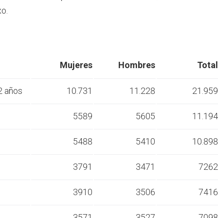
o.
Mujeres
Hombres
Total
2 años
10.731
11.228
21.959
s
5589
5605
11.194
s
5488
5410
10.898
s
3791
3471
7262
s
3910
3506
7416
s
3571
3527
7098