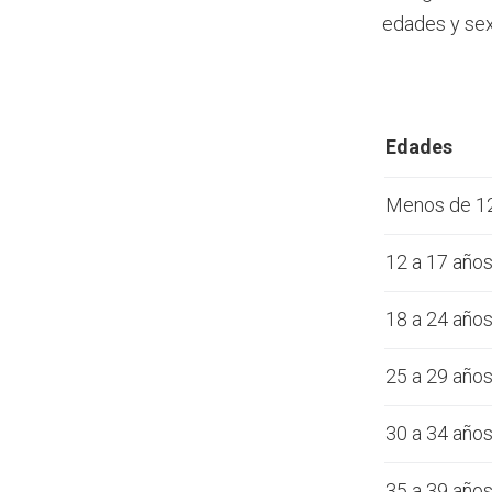
edades y sex
Edades
Menos de 1
12 a 17 año
18 a 24 año
25 a 29 año
30 a 34 año
35 a 39 año