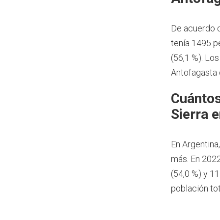
De acuerdo c
tenía 1495 p
(56,1 %). Lo
Antofagasta 
Cuántos
Sierra 
En Argentina
más.
En 2022
(54,0 %) y 1
población tot