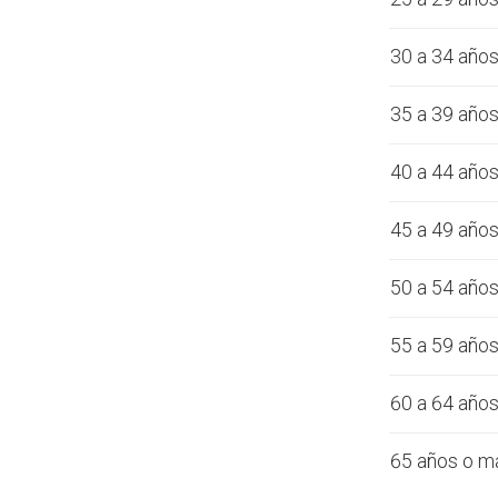
30 a 34 año
35 a 39 año
40 a 44 año
45 a 49 año
50 a 54 año
55 a 59 año
60 a 64 año
65 años o m