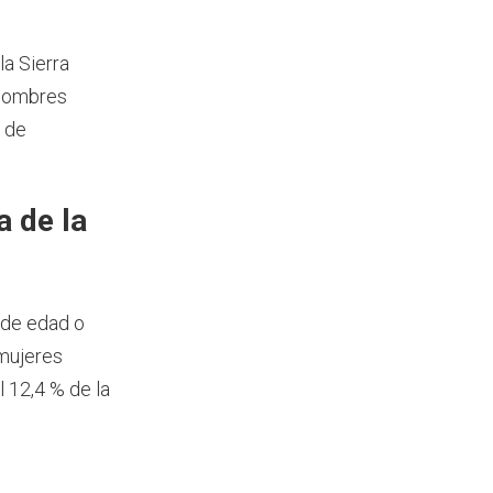
a Sierra
 hombres
n de
 de la
 de edad o
 mujeres
 12,4 % de la