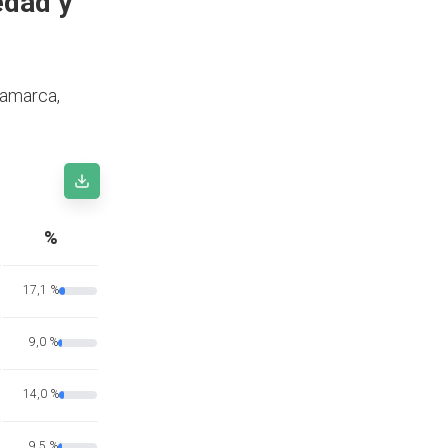
edad y
tamarca,
%
17,1 %
9,0 %
14,0 %
9,5 %