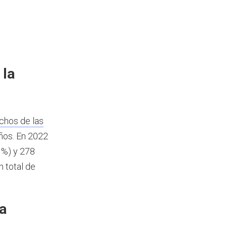
 la
chos de las
años.
En 2022
 %) y 278
n total de
a