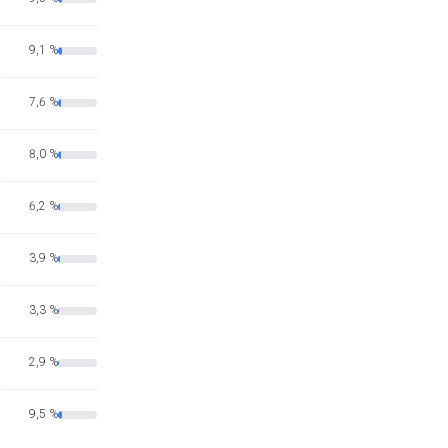
9,1 %
7,6 %
8,0 %
6,2 %
3,9 %
3,3 %
2,9 %
9,5 %