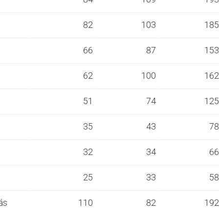
s
82
103
185
s
66
87
153
s
62
100
162
s
51
74
125
s
35
43
78
s
32
34
66
s
25
33
58
ás
110
82
192