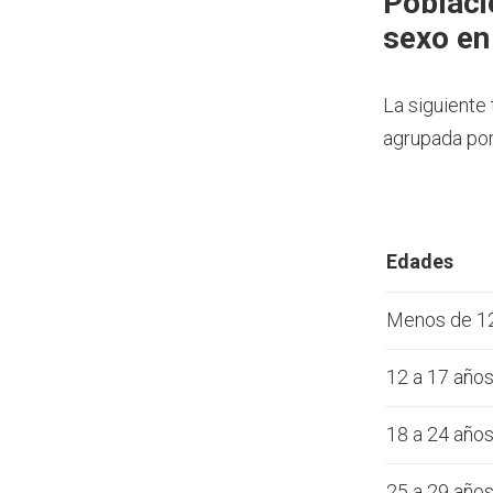
Poblaci
sexo en
La siguiente
agrupada por
Edades
Menos de 1
12 a 17 año
18 a 24 año
25 a 29 año