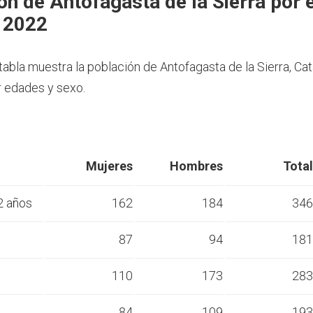
ón de Antofagasta de la Sierra por 
 2022
 tabla muestra la población de Antofagasta de la Sierra, Ca
 edades y sexo.
Mujeres
Hombres
Total
2 años
162
184
346
s
87
94
181
s
110
173
283
s
84
109
193