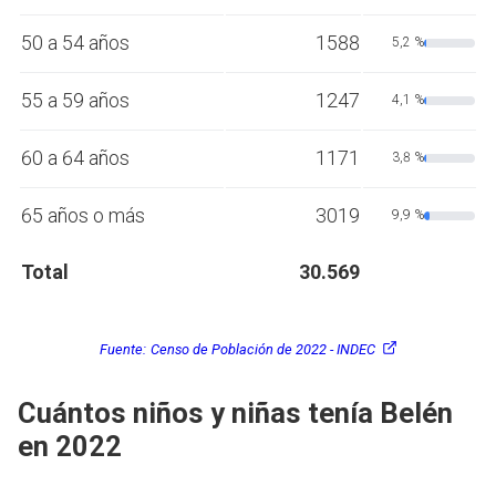
50 a 54 años
1588
5,2 %
55 a 59 años
1247
4,1 %
60 a 64 años
1171
3,8 %
65 años o más
3019
9,9 %
Total
30.569
Fuente:
Censo de Población de 2022 - INDEC
Cuántos niños y niñas tenía Belén
en 2022