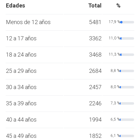
Edades
Total
%
Menos de 12 años
5481
17,9 %
12 a 17 años
3362
11,0 %
18 a 24 años
3468
11,3 %
25 a 29 años
2684
8,8 %
30 a 34 años
2457
8,0 %
35 a 39 años
2246
7,3 %
40 a 44 años
1994
6,5 %
45 a 49 años
1852
6,1 %