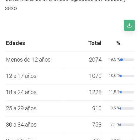
sexo.
Edades
Total
%
Menos de 12 años
2074
19,5 %
12 a 17 años
1070
10,0 %
18 a 24 años
1228
11,5 %
25 a 29 años
910
8,5 %
30 a 34 años
753
7,1 %