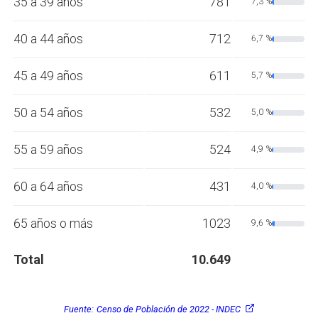
35 a 39 años
781
7,3 %
40 a 44 años
712
6,7 %
45 a 49 años
611
5,7 %
50 a 54 años
532
5,0 %
55 a 59 años
524
4,9 %
60 a 64 años
431
4,0 %
65 años o más
1023
9,6 %
Total
10.649
Fuente:
Censo de Población de 2022 - INDEC