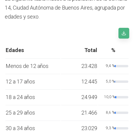
14, Ciudad Autónoma de Buenos Aires, agrupada por
edades y sexo.
Edades
Total
%
Menos de 12 años
23.428
9,4 %
12 a 17 años
12.445
5,0 %
18 a 24 años
24.949
10,0 %
25 a 29 años
21.466
8,6 %
30 a 34 años
23.029
9,3 %