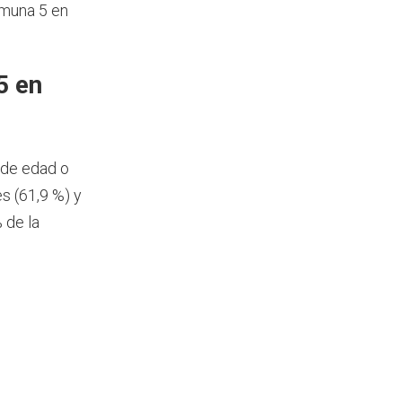
omuna 5 en
5 en
 de edad o
s (61,9 %) y
 de la