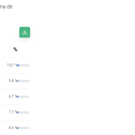
oma de
%
10,1 %
5,8 %
8,7 %
7,7 %
8,6 %