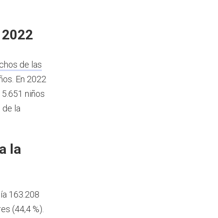
n 2022
chos de las
años.
En 2022
15.651 niños
 de la
a la
nía 163.208
es (44,4 %).