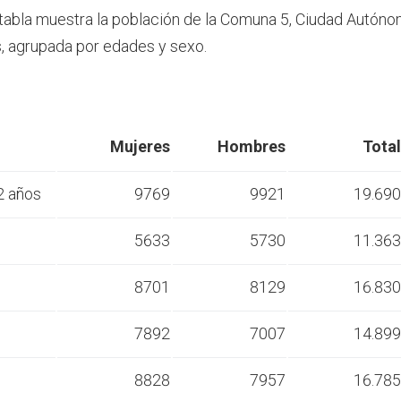
 tabla muestra la población de la Comuna 5, Ciudad Autón
, agrupada por edades y sexo.
Mujeres
Hombres
Total
2 años
9769
9921
19.690
s
5633
5730
11.363
s
8701
8129
16.830
s
7892
7007
14.899
s
8828
7957
16.785