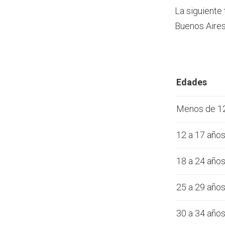
La siguiente
Buenos Aires
Edades
Menos de 1
12 a 17 año
18 a 24 año
25 a 29 año
30 a 34 año