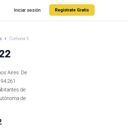
Iniciar sesión
Regístrate Gratis
s
Comuna 5
022
os Aires. De
194.261
abitantes de
 Autónoma de
2