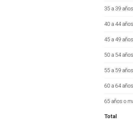
35 a 39 año
40 a 44 año
45 a 49 año
50 a 54 año
55 a 59 año
60 a 64 año
65 años o m
Total