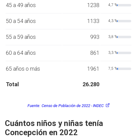
45 a 49 años
1238
4,7 %
50 a 54 años
1133
4,3 %
55 a 59 años
993
3,8 %
60 a 64 años
861
3,3 %
65 años o más
1961
7,5 %
Total
26.280
Fuente:
Censo de Población de 2022 - INDEC
Cuántos niños y niñas tenía
Concepción en 2022