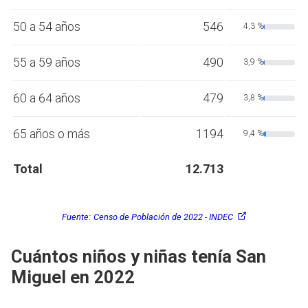
50 a 54 años
546
4,3 %
55 a 59 años
490
3,9 %
60 a 64 años
479
3,8 %
65 años o más
1194
9,4 %
Total
12.713
Fuente:
Censo de Población de 2022 - INDEC
Cuántos niños y niñas tenía San
Miguel en 2022