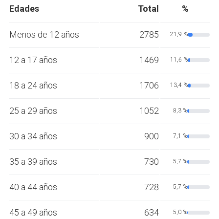
Edades
Total
%
Menos de 12 años
2785
21,9 %
12 a 17 años
1469
11,6 %
18 a 24 años
1706
13,4 %
25 a 29 años
1052
8,3 %
30 a 34 años
900
7,1 %
35 a 39 años
730
5,7 %
40 a 44 años
728
5,7 %
45 a 49 años
634
5,0 %