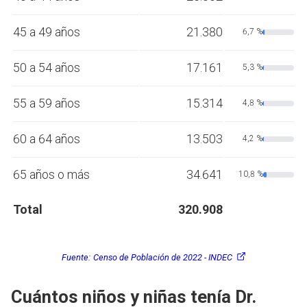
45 a 49 años
21.380
6,7 %
50 a 54 años
17.161
5,3 %
55 a 59 años
15.314
4,8 %
60 a 64 años
13.503
4,2 %
65 años o más
34.641
10,8 %
Total
320.908
Fuente:
Censo de Población de 2022 - INDEC
Cuántos niños y niñas tenía Dr.