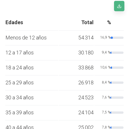
Edades
Total
%
Menos de 12 años
54.314
16,9 %
12 a 17 años
30.180
9,4 %
18 a 24 años
33.868
10,6 %
25 a 29 años
26.918
8,4 %
30 a 34 años
24.523
7,6 %
35 a 39 años
24.104
7,5 %
40 a 44 años
25.002
7,8 %