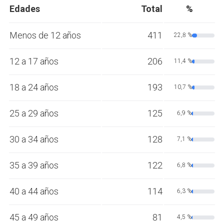
Edades
Total
%
Menos de 12 años
411
22,8 %
12 a 17 años
206
11,4 %
18 a 24 años
193
10,7 %
25 a 29 años
125
6,9 %
30 a 34 años
128
7,1 %
35 a 39 años
122
6,8 %
40 a 44 años
114
6,3 %
45 a 49 años
81
4,5 %