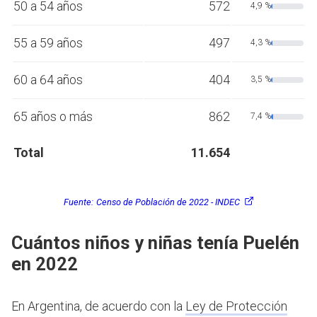
50 a 54 años
572
4,9 %
55 a 59 años
497
4,3 %
60 a 64 años
404
3,5 %
65 años o más
862
7,4 %
Total
11.654
Fuente:
Censo de Población de 2022 - INDEC
Cuántos niños y niñas tenía Puelén
en 2022
En Argentina, de acuerdo con la
Ley de Protección