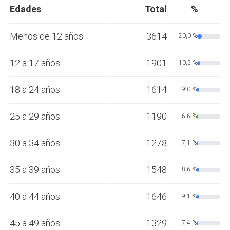
Edades
Total
%
Menos de 12 años
3614
20,0 %
12 a 17 años
1901
10,5 %
18 a 24 años
1614
9,0 %
25 a 29 años
1190
6,6 %
30 a 34 años
1278
7,1 %
35 a 39 años
1548
8,6 %
40 a 44 años
1646
9,1 %
45 a 49 años
1329
7,4 %