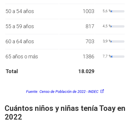
50 a 54 años
1003
5,6 %
55 a 59 años
817
4,5 %
60 a 64 años
703
3,9 %
65 años o más
1386
7,7 %
Total
18.029
Fuente:
Censo de Población de 2022 - INDEC
Cuántos niños y niñas tenía Toay en
2022