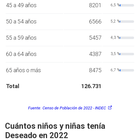
45 a 49 años
8201
6,5 %
50 a 54 años
6566
5,2 %
55 a 59 años
5457
4,3 %
60 a 64 años
4387
3,5 %
65 años o más
8475
6,7 %
Total
126.731
Fuente:
Censo de Población de 2022 - INDEC
Cuántos niños y niñas tenía
Deseado en 2022