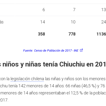
s
6
7
13
ás
14
10
24
358
778
1136
Fuente:
Censo de Población de 2017 - INE
 niños y niñas tenía Chiuchiu en 20
con la
legislación chilena
las niñas y niños son los menores
chiu tenía 142 menores de 14 años: 66 niñas (46,5 %) y 76
s menores de 14 años representaban el 12,5 % de la poblac
2017.