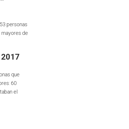
653 personas
s mayores de
n 2017
sonas que
ores: 60
taban el