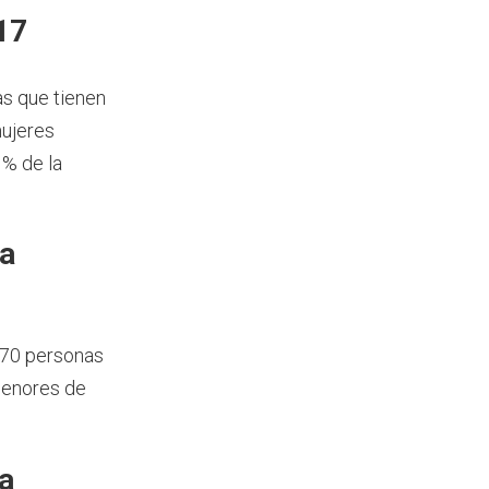
17
as que tienen
mujeres
 % de la
ía
170 personas
menores de
a