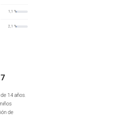
1,1 %
2,1 %
17
 de 14 años.
 niños
ión de