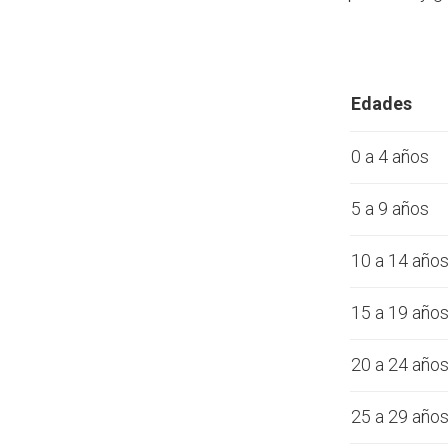
Edades
0 a 4 años
5 a 9 años
10 a 14 año
15 a 19 año
20 a 24 año
25 a 29 año