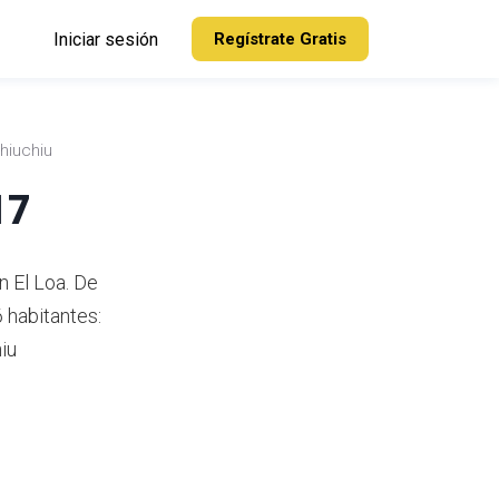
Iniciar sesión
Regístrate Gratis
hiuchiu
17
n El Loa.
De
 habitantes:
iu