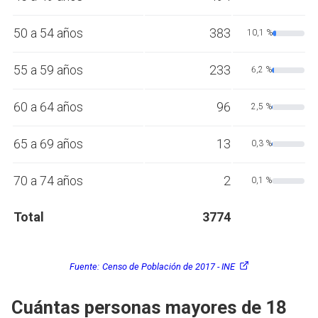
50 a 54 años
383
10,1 %
55 a 59 años
233
6,2 %
60 a 64 años
96
2,5 %
65 a 69 años
13
0,3 %
70 a 74 años
2
0,1 %
Total
3774
Fuente:
Censo de Población de 2017 - INE
Cuántas personas mayores de 18