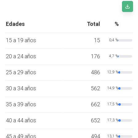
Edades
Total
%
15 a 19 años
15
0,4 %
20 a 24 años
176
4,7 %
25 a 29 años
486
12,9 %
30 a 34 años
562
14,9 %
35 a 39 años
662
17,5 %
40 a 44 años
652
17,3 %
45 a 49 años
494
13,1 %