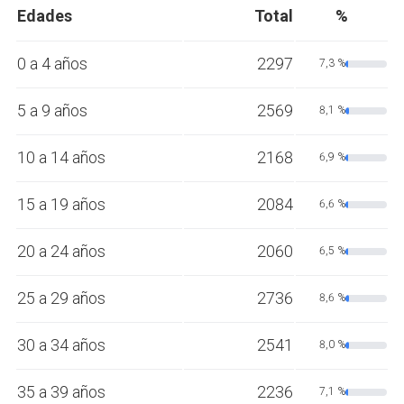
Edades
Total
%
0 a 4 años
2297
7,3 %
5 a 9 años
2569
8,1 %
10 a 14 años
2168
6,9 %
15 a 19 años
2084
6,6 %
20 a 24 años
2060
6,5 %
25 a 29 años
2736
8,6 %
30 a 34 años
2541
8,0 %
35 a 39 años
2236
7,1 %