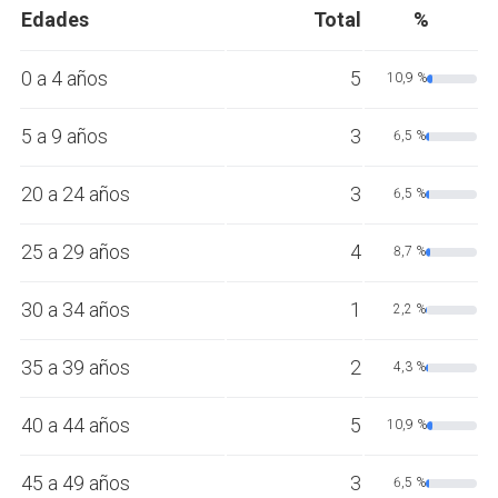
Edades
Total
%
0 a 4 años
5
10,9 %
5 a 9 años
3
6,5 %
20 a 24 años
3
6,5 %
25 a 29 años
4
8,7 %
30 a 34 años
1
2,2 %
35 a 39 años
2
4,3 %
40 a 44 años
5
10,9 %
45 a 49 años
3
6,5 %