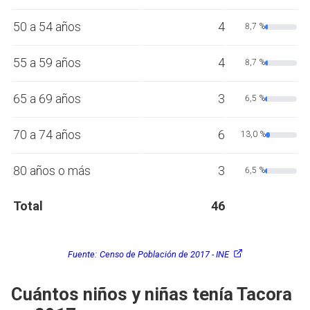
50 a 54 años
4
8,7 %
55 a 59 años
4
8,7 %
65 a 69 años
3
6,5 %
70 a 74 años
6
13,0 %
80 años o más
3
6,5 %
Total
46
Fuente:
Censo de Población de 2017 - INE
Cuántos niños y niñas tenía Tacora