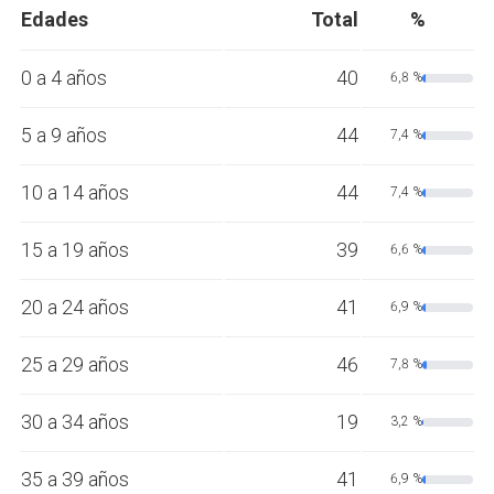
Edades
Total
%
0 a 4 años
40
6,8 %
5 a 9 años
44
7,4 %
10 a 14 años
44
7,4 %
15 a 19 años
39
6,6 %
20 a 24 años
41
6,9 %
25 a 29 años
46
7,8 %
30 a 34 años
19
3,2 %
35 a 39 años
41
6,9 %