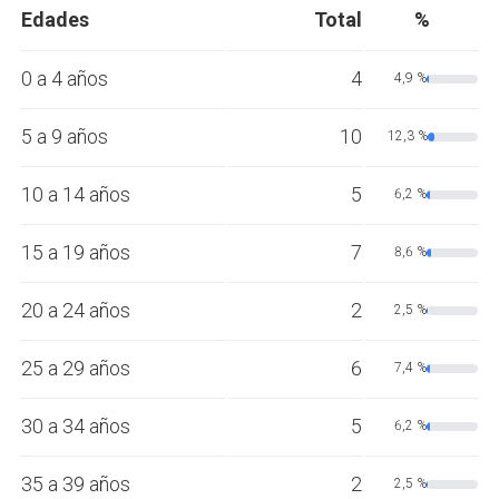
Edades
Total
%
0 a 4 años
4
4,9 %
5 a 9 años
10
12,3 %
10 a 14 años
5
6,2 %
15 a 19 años
7
8,6 %
20 a 24 años
2
2,5 %
25 a 29 años
6
7,4 %
30 a 34 años
5
6,2 %
35 a 39 años
2
2,5 %