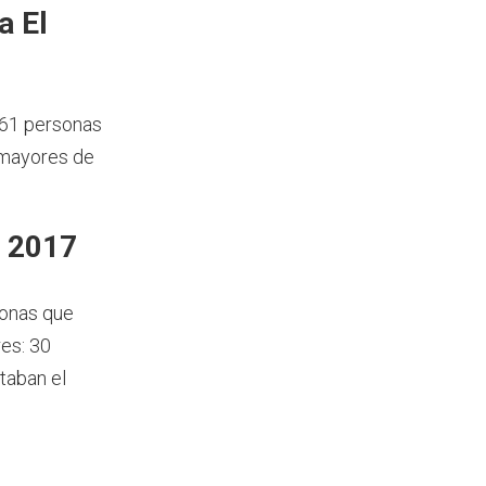
a El
361 personas
 mayores de
n 2017
sonas que
res: 30
taban el