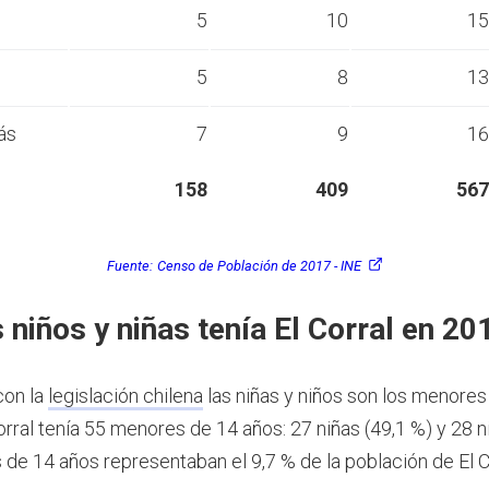
s
5
10
15
s
5
8
13
ás
7
9
16
158
409
567
Fuente:
Censo de Población de 2017 - INE
 niños y niñas tenía El Corral en 20
con la
legislación chilena
las niñas y niños son los menores
rral tenía 55 menores de 14 años: 27 niñas (49,1 %) y 28 n
de 14 años representaban el 9,7 % de la población de El C