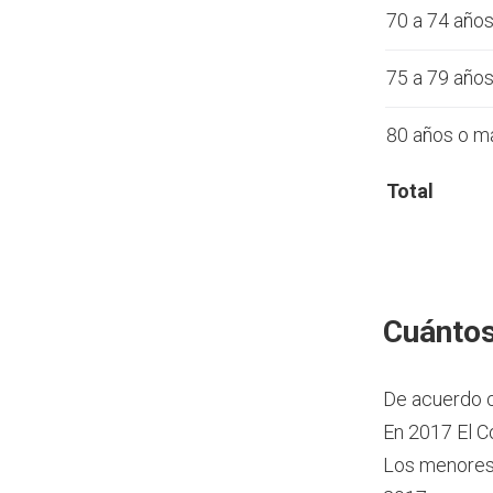
70 a 74 año
75 a 79 año
80 años o m
Total
Cuántos
De acuerdo 
En 2017 El Co
Los menores 