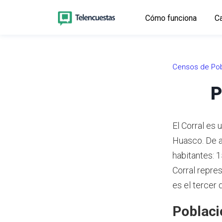
Cómo funciona
Ca
Censos de Pob
P
El Corral es 
Huasco.
De a
habitantes: 
Corral repre
es el tercer 
Poblaci