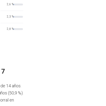
2,6 %
2,3 %
2,8 %
17
 de 14 años.
iños (50,9 %).
orral en