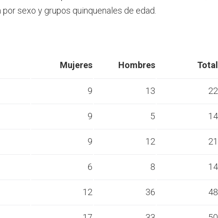
por sexo y grupos quinquenales de edad.
Mujeres
Hombres
Total
9
13
22
9
5
14
s
9
12
21
s
6
8
14
s
12
36
48
s
17
33
50