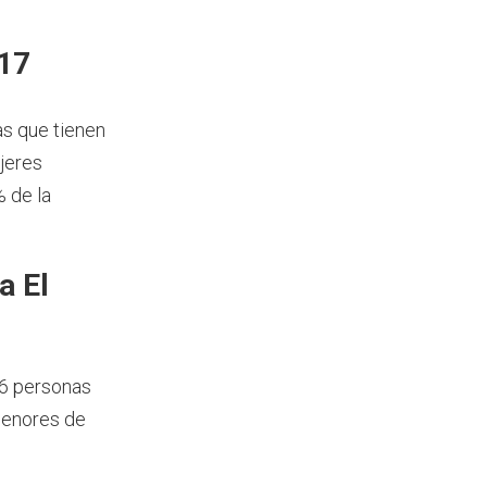
017
as que tienen
jeres
% de la
a El
66 personas
menores de