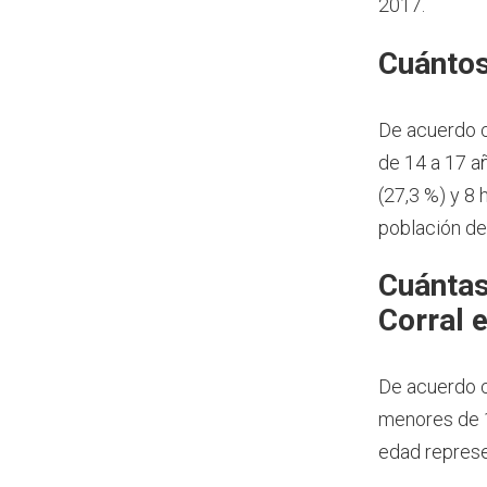
2017.
Cuántos
De acuerdo 
de 14 a 17 a
(27,3 %) y 8
población de 
Cuántas
Corral 
De acuerdo c
menores de 1
edad represe