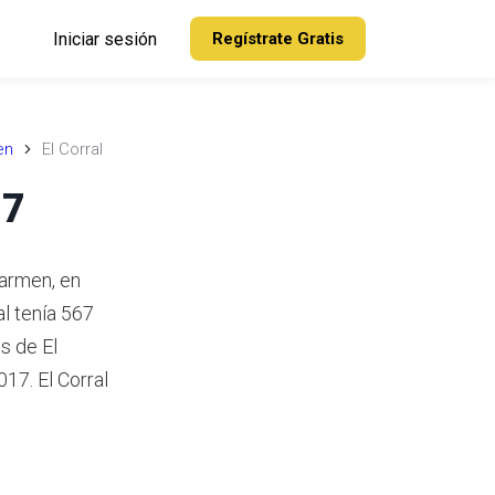
Iniciar sesión
Regístrate Gratis
en
El Corral
17
Carmen, en
al tenía 567
s de El
017.
El Corral